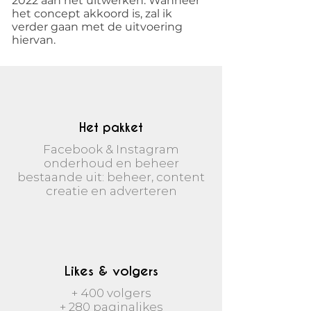
2022 aan het uitwerken. Wanneer
het concept akkoord is, zal ik
verder gaan met de uitvoering
hiervan.
Het pakket
Facebook & Instagram
onderhoud en beheer
bestaande uit: beheer, content
creatie en adverteren
Likes & volgers
+ 400 volgers
+ 280 paginalikes