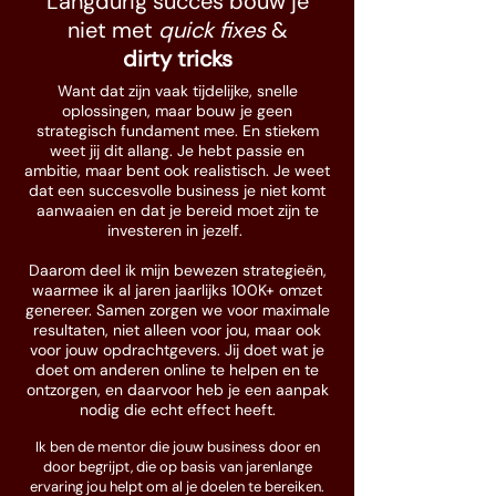
Langdurig succes bouw je
niet met
quick fixes
&
dirty tricks
Want dat zijn vaak tijdelijke, snelle
oplossingen, maar bouw je geen
strategisch fundament mee. En stiekem
weet jij dit allang. Je hebt passie en
ambitie, maar bent ook realistisch. Je weet
dat een succesvolle business je niet komt
aanwaaien en dat je bereid moet zijn te
investeren in jezelf.
Daarom deel ik mijn bewezen strategieën,
waarmee ik al jaren jaarlijks 100K+ omzet
genereer. Samen zorgen we voor maximale
resultaten, niet alleen voor jou, maar ook
voor jouw opdrachtgevers. Jij doet wat je
doet om anderen online te helpen en te
ontzorgen, en daarvoor heb je een aanpak
nodig die echt effect heeft.
Ik ben de mentor die jouw business door en
door begrijpt, die op basis van jarenlange
ervaring jou helpt om al je doelen te bereiken.